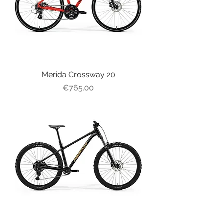
Merida Crossway 20
가격
€765.00