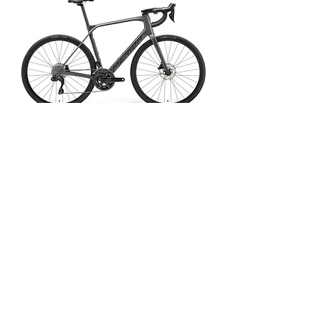
Scultura Endurance 6000
가격
€3,950.00