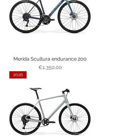
Merida Scultura endurance 200
가격
€1,350.00
2026